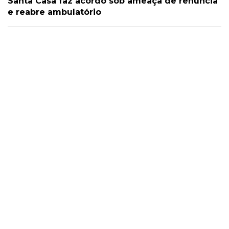
Santa Casa faz acordo sob ameaça de renúncia
e reabre ambulatório