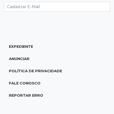
07:45
José Marques
Agosto no Bosque reúne esporte, cultura e
prêmios
07:33
Agenda
EXPEDIENTE
Riedel vai a Brasília para reunião no Ministério
do Meio Ambiente
ANUNCIAR
07:30
Post Patrocinado
POLÍTICA DE PRIVACIDADE
Indústria da construção impulsiona MS e abre
espaço para mulheres
FALE CONOSCO
07:27
Propostas
REPORTAR ERRO
Saúde cria grupo para identificar gargalos na
regulação do SUS em MS