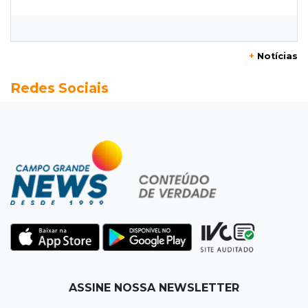
Grande expõe obras na Itália
08:00
Post Patrocinado
+
Notícias
"Bota Fora" da Sofá Inbox reúne quatro
Redes Sociais
opções com 48% de desconto
07:58
Túnel do tempo
Fonte gigante fez supermercado em 1973 virar
passeio campo-grandense
07:49
Copa Pelezinho
Torneio de futsal abre 34ª edição com quatro
jogos neste sábado
07:48
Pele Vermelha, Corona, Valley...
ASSINE NOSSA NEWSLETTER
Muita gente já passou a madrugada dentro da
imaginação de Scalise