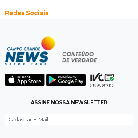
18:13
Nacional
Redes Sociais
Alerta em celulares mobiliza buscas por bebê
17:58
Redução
Pantanal reduz desmatamento em 65% e
Cerrado tem queda de 11,5%
17:45
Em Corumbá
Ex-vereador preso começa briga durante
banho de sol e leva socos de detento
17:31
Dourados
ASSINE NOSSA NEWSLETTER
Vídeo mostra jovem sendo executado com
tiro na cabeça em loja do pai
17:24
Recursos
Governo libera R$ 433 mil a Deodápolis após