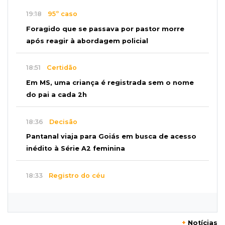
19:18
95º caso
Foragido que se passava por pastor morre
após reagir à abordagem policial
18:51
Certidão
Em MS, uma criança é registrada sem o nome
do pai a cada 2h
18:36
Decisão
Pantanal viaja para Goiás em busca de acesso
inédito à Série A2 feminina
18:33
Registro do céu
Após chuva, despedida do "sextou" é com pôr
do sol que parece fogo
+
Notícias