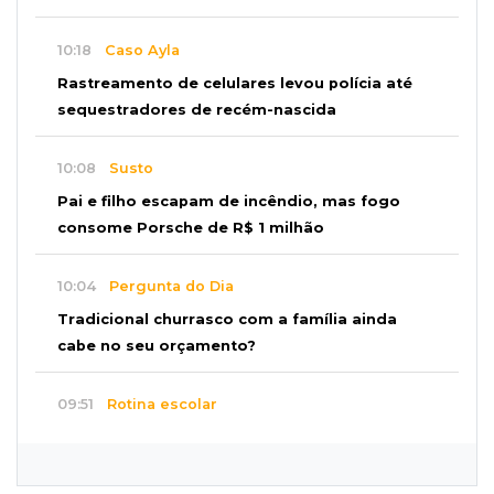
10:18
Caso Ayla
Rastreamento de celulares levou polícia até
sequestradores de recém-nascida
10:08
Susto
Pai e filho escapam de incêndio, mas fogo
consome Porsche de R$ 1 milhão
10:04
Pergunta do Dia
Tradicional churrasco com a família ainda
cabe no seu orçamento?
09:51
Rotina escolar
Pais buscam quebrar o padrão e estar
presentes na rotina dos filhos