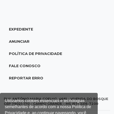
09:09
Terenos
Homem morre e três ficam feridos em
capotamento em rodovia
EXPEDIENTE
08:51
Ponta Porã
Discussão termina com homem morto a socos
ANUNCIAR
por ex-companheiro de amiga
POLÍTICA DE PRIVACIDADE
08:45
De madrugada
Após briga, casa pega fogo duas vezes em
FALE CONOSCO
condomínio do Nova Lima
REPORTAR ERRO
08:37
Agendão de partidas
Rodada do Brasileirão tem 6 jogos neste
domingo de Dia dos Pais
RUA ANTÔNIO MARIA COELHO, 4681 - VIVENDA DO BOSQUE
Utilizamos cookies essenciais e tecnologias
CEP 79021-170 - CAMPO GRANDE - MS (67) 3316-7200
semelhantes de acordo com a nossa Política de
08:30
Em Pauta
Privacidade e, ao continuar navegando, você