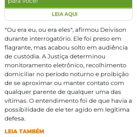
para você!
LEIA AQUI
Desembargador do TJMS manteve em
liberdade Deivison Felipe Alves de Brito,
"Ou era eu, ou era eles", afirmou Deivison
autor confesso do assassinato da mulher
durante interrogatório. Ele foi preso em
trans Natália Molina e do marido dela,
flagrante, mas acabou solto em audiência
Ademar Spacino Júnior, ocorrido em
de custódia. A Justiça determinou
Campo Grande. O réu foi solto em
monitoramento eletrônico, recolhimento
audiência de custódia com
monitoramento eletrônico e recolhimento
domiciliar no período noturno e proibição
noturno. O MPMS recorreu pedindo prisão
de se aproximar ou manter contato com
preventiva, mas o pedido foi negado, pois
qualquer parente de qualquer uma das
a gravidade do crime, sozinha, não
vítimas. O entendimento foi de que havia a
justifica a medida.
possibilidade de ele ter agido em legítima
defesa.
LEIA TAMBÉM