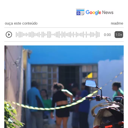
ouça este conteúdo
readme
1.0x
0:00