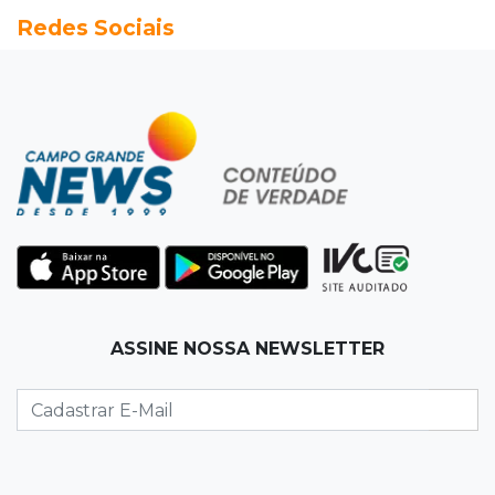
Redes Sociais
Rodada do Brasileirão tem 6 jogos neste
domingo de Dia dos Pais
08:30
Em Pauta
O enorme peso dos genes na obesidade
08:26
O que ficou de quem partiu
Com ajuda da irmã, mãe transforma sonho
que tinha com a filha em loja
08:15
Estudo
ASSINE NOSSA NEWSLETTER
Município de MS perde 58 mil hectares e R$ 12
milhões por mês com silvicultura
08:03
Amambai
Rapaz de 23 anos morre ao bater o carro em