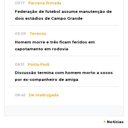
09:17
Parceria firmada
Federação de futebol assume manutenção de
dois estádios de Campo Grande
09:09
Terenos
Homem morre e três ficam feridos em
capotamento em rodovia
08:51
Ponta Porã
Discussão termina com homem morto a socos
por ex-companheiro de amiga
08:45
De madrugada
Após briga, casa pega fogo duas vezes em
condomínio do Nova Lima
+
Notícias
08:37
Agendão de partidas