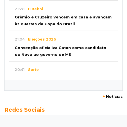
21:28
Futebol
Grêmio e Cruzeiro vencem em casa e avançam
às quartas da Copa do Brasil
21:04
Eleições 2026
Convenção oficializa Catan como candidato
do Novo ao governo de MS
20:41
Sorte
Veja as dezenas de hoje na Dupla Sena,
Lotomania, Super Sete e mais
+
Notícias
20:20
Aviso inusitado
Redes Sociais
Com 11 gatos, morador pede fim do abandono
dos pets em frente de casa