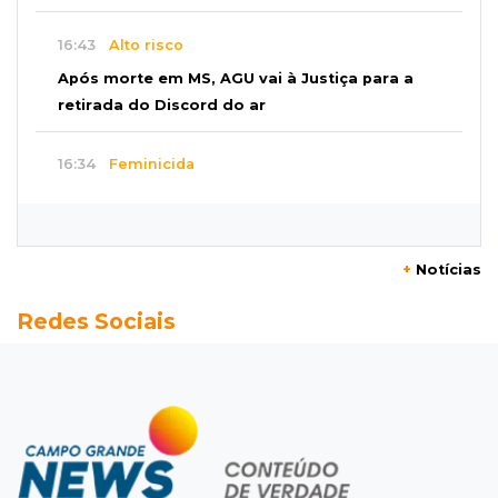
16:43
Alto risco
Após morte em MS, AGU vai à Justiça para a
retirada do Discord do ar
16:34
Feminicida
Polícia Civil pede ajuda para encontrar homem
que matou companheira em Rio Verde
+
Notícias
16:24
Área de Preservação
Redes Sociais
Justiça condena empresário por construção
de usina hidrelétrica ilegal em APP
16:15
Sem oxigênio
Trabalhadores passam mal dentro de caixa-
d'água em obra do Belas Artes