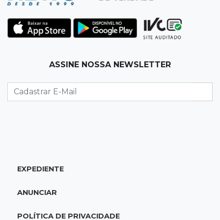
16:08
Regularização
Detran oferece serviços de transferência e
emissão de documentos em mega feirão
15:57
Atenção
ASSINE NOSSA NEWSLETTER
Anvisa barra “emagrecedores” sem registro e
alerta para testosterona falsificada
15:50
Eleições 2026
"Política se faz cumprindo acordos", diz
Reinaldo Azambuja sobre ampla aliança
EXPEDIENTE
15:44
Em tramitação
Projeto em MS quer barrar artistas que
ANUNCIAR
divulgam bets em eventos públicos
POLÍTICA DE PRIVACIDADE