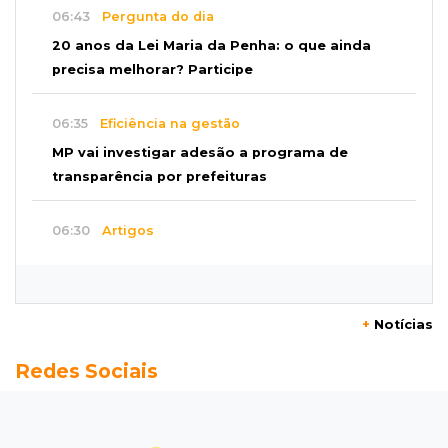
06:43
Pergunta do dia
20 anos da Lei Maria da Penha: o que ainda
precisa melhorar? Participe
06:35
Eficiência na gestão
MP vai investigar adesão a programa de
transparência por prefeituras
06:30
Artigos
Quando as instituições viram estúdio
06:25
Dourados
+
Notícias
Rapaz de 19 anos morre ao bater motocicleta
Redes Sociais
em caminhão estacionado
06:12
Previsão do tempo