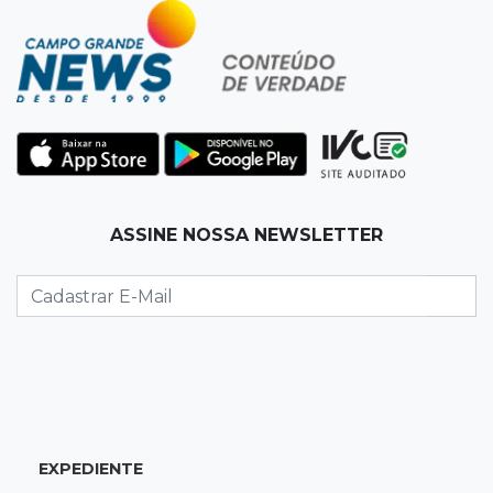
Instabilidade avança sobre MS nesta sexta e
nova frente fria chega no domingo
06:02
Editorial
As tragédias mostram que o maior perigo da
internet quase nunca está à vista
06:00
Jogo Aberto
ASSINE NOSSA NEWSLETTER
Como milagre, corredor da Santa Casa
aparece vazio
QUINTA, 06 DE AGOSTO
23:45
Flagrante
Ladrão invade casa e sai com televisão nos
braços na Vila Ipiranga
EXPEDIENTE
23:26
Sancionado