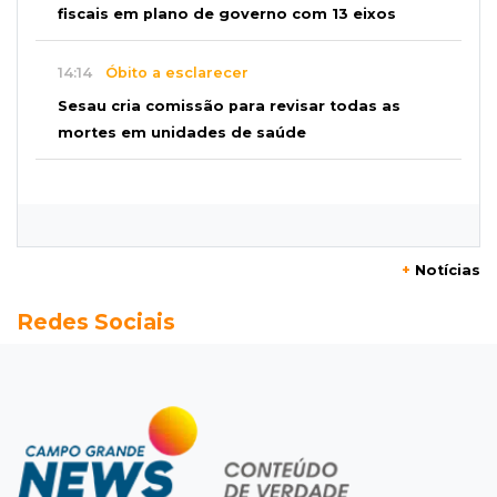
fiscais em plano de governo com 13 eixos
14:14
Óbito a esclarecer
Sesau cria comissão para revisar todas as
mortes em unidades de saúde
14:03
Famoso nas redes sociais
Padre Mario Sartori é atração da 24ª Festa de
Nossa Senhora da Abadia
+
Notícias
13:57
Internação compulsória
Redes Sociais
Adolescente acusado de atear fogo em amigo
ficará por 45 dias em Unei
13:46
"Descaracterizado"
Após emendas, prefeitura vai reformular
projeto de mudanças nas leis tributárias