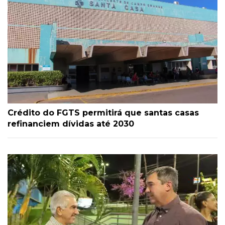
Crédito do FGTS permitirá que santas casas
refinanciem dívidas até 2030