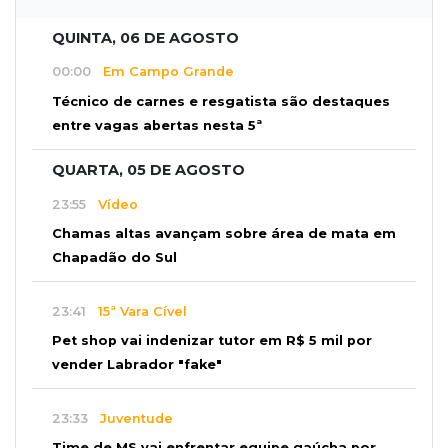
QUINTA, 06 DE AGOSTO
00:00
Em Campo Grande
Técnico de carnes e resgatista são destaques
entre vagas abertas nesta 5ª
QUARTA, 05 DE AGOSTO
23:55
Vídeo
Chamas altas avançam sobre área de mata em
Chapadão do Sul
23:41
15ª Vara Cível
Pet shop vai indenizar tutor em R$ 5 mil por
vender Labrador "fake"
23:33
Juventude
Time de MS vai enfrentar equipe gaúcha por