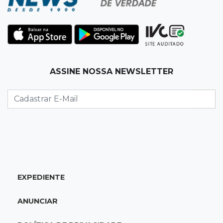
policiais militares
22:42
Resumão
Palmeiras e Vasco confirmam vagas nas
quartas da Copa do Brasil
ASSINE NOSSA NEWSLETTER
22:26
Eleições 2026
Eleitorado aprova teste da urna, mas diz que
colinha será "fundamental"
22:05
Sidrolândia
Briga termina com homem de 35 anos
assassinado a facadas
EXPEDIENTE
21:40
Ideb
ANUNCIAR
Escolas municipais lideram notas do Ensino
Fundamental em Campo Grande