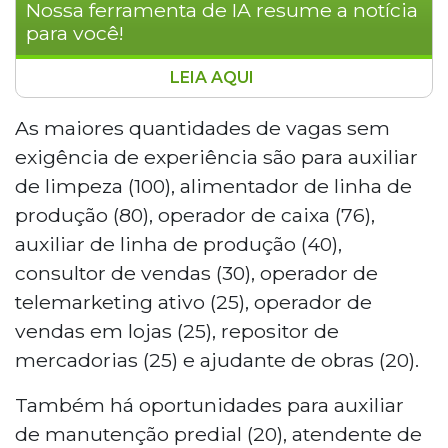
Nossa ferramenta de IA resume a notícia
para você!
LEIA AQUI
A Funsat oferece 601 vagas para
candidatos sem experiência em Campo
As maiores quantidades de vagas sem
Grande nesta sexta-feira (12), distribuídas
exigência de experiência são para auxiliar
em 56 funções, dentro de um total de
de limpeza (100), alimentador de linha de
1.009 postos disponíveis. Os destaques
produção (80), operador de caixa (76),
são para auxiliar de limpeza (100),
auxiliar de linha de produção (40),
alimentador de linha de produção (80) e
operador de caixa (76). Há ainda 56 vagas
consultor de vendas (30), operador de
para pessoas com deficiência. Os
telemarketing ativo (25), operador de
interessados devem comparecer à sede
vendas em lojas (25), repositor de
da Funsat, na Rua 14 de Julho, 992, das
mercadorias (25) e ajudante de obras (20).
7h às 13h.
Também há oportunidades para auxiliar
de manutenção predial (20), atendente de