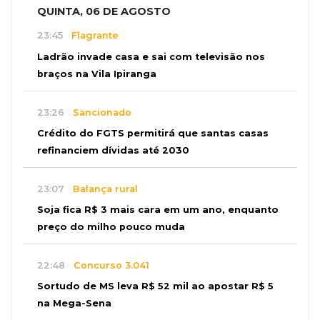
QUINTA, 06 DE AGOSTO
23:45
Flagrante
Ladrão invade casa e sai com televisão nos
braços na Vila Ipiranga
23:26
Sancionado
Crédito do FGTS permitirá que santas casas
refinanciem dívidas até 2030
23:07
Balança rural
Soja fica R$ 3 mais cara em um ano, enquanto
preço do milho pouco muda
22:48
Concurso 3.041
Sortudo de MS leva R$ 52 mil ao apostar R$ 5
na Mega-Sena