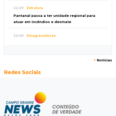
22:29
Estrutura
Pantanal passa a ter unidade regional para
atuar em incêndios e desmate
22:00
Emagrecedores
MS lidera procura digital por canetas
paraguaias sem registro
+
Notícias
21:41
Nova Alvorada do Sul
Redes Sociais
Granizo danifica telhados e plantações
durante temporal no interior
21:22
Agregado
Inter perde para o Corinthians mas avança às
quartas da Copa do Brasil