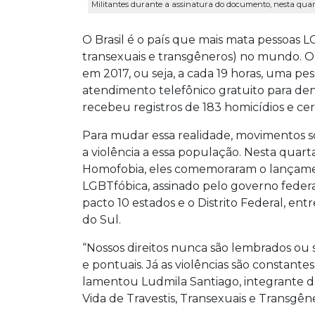
Militantes durante a assinatura do documento, nesta quart
O Brasil é o país que mais mata pessoas LGBT
transexuais e transgêneros) no mundo. O 
em 2017, ou seja, a cada 19 horas, uma pe
atendimento telefônico gratuito para den
recebeu registros de 183 homicídios e cer
Para mudar essa realidade, movimentos soc
a violência a essa população. Nesta quarta
Homofobia, eles comemoraram o lançamen
LGBTfóbica, assinado pelo governo federa
pacto 10 estados e o Distrito Federal, entr
do Sul.
“Nossos direitos nunca são lembrados ou
e pontuais. Já as violências são constant
lamentou Ludmila Santiago, integrante d
Vida de Travestis, Transexuais e Transgên