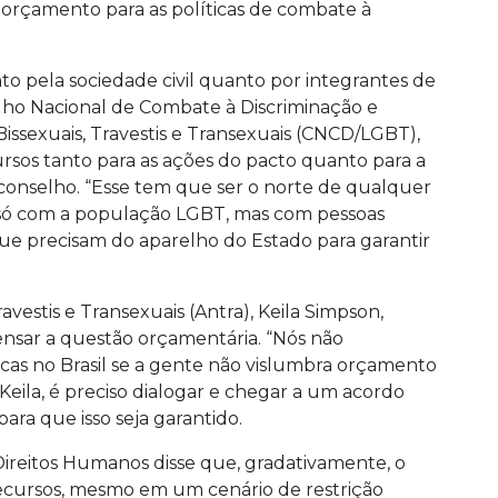
o orçamento para as políticas de combate à
to pela sociedade civil quanto por integrantes de
lho Nacional de Combate à Discriminação e
Bissexuais, Travestis e Transexuais (CNCD/LGBT),
rsos tanto para as ações do pacto quanto para a
o conselho. “Esse tem que ser o norte de qualquer
o só com a população LGBT, mas com pessoas
que precisam do aparelho do Estado para garantir
vestis e Transexuais (Antra), Keila Simpson,
nsar a questão orçamentária. “Nós não
cas no Brasil se a gente não vislumbra orçamento
a Keila, é preciso dialogar e chegar a um acordo
ra que isso seja garantido.
 Direitos Humanos disse que, gradativamente, o
ecursos, mesmo em um cenário de restrição