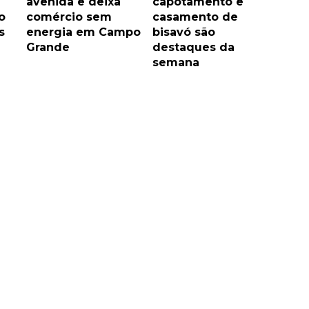
avenida e deixa
capotamento e
o
comércio sem
casamento de
s
energia em Campo
bisavó são
Grande
destaques da
semana