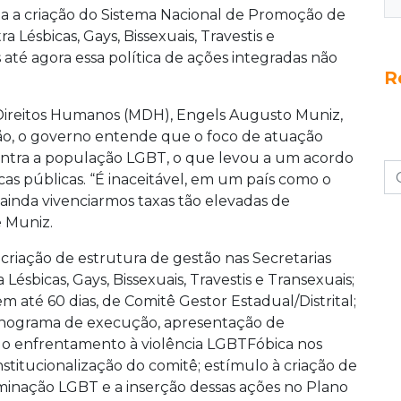
ta a criação do Sistema Nacional de Promoção de
 Lésbicas, Gays, Bissexuais, Travestis e
até agora essa política de ações integradas não
R
s Direitos Humanos (MDH), Engels Augusto Muniz,
ção, o governo entende que o foco de atuação
ontra a população LGBT, o que levou a um acordo
cas públicas. “É inaceitável, em um país como o
ainda vivenciarmos taxas tão elevadas de
e Muniz.
 criação de estrutura de gestão nas Secretarias
Lésbicas, Gays, Bissexuais, Travestis e Transexuais;
m até 60 dias, de Comitê Gestor Estadual/Distrital;
onograma de execução, apresentação de
ara o enfrentamento à violência LGBTFóbica nos
institucionalização do comitê; estímulo à criação de
minação LGBT e a inserção dessas ações no Plano