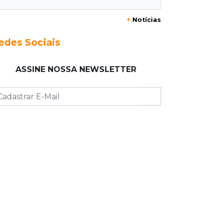
20:29
Pedro Gomes
+
Notícias
Jovem morre baleado e suspeita
envolve disputa entre facções rivais
edes Sociais
20:01
Futebol feminino
ASSINE NOSSA NEWSLETTER
Pantanal treina em Goiânia antes de
jogo que vale acesso inédito à Série
A2
19:44
Campeonato Brasileiro
Remo busca empate com Atlético-MG
e segue na zona de rebaixamento
19:27
Caso Ayla
Defesa diz que preso suspeito de
sequestro só emprestou casa a
conhecido