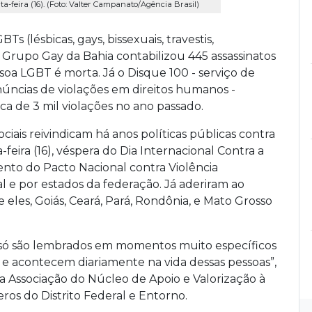
a-feira (16). (Foto: Valter Campanato/Agência Brasil)
s (lésbicas, gays, bissexuais, travestis,
Grupo Gay da Bahia contabilizou 445 assassinatos
ssoa LGBT é morta. Já o Disque 100 - serviço de
úncias de violações em direitos humanos -
ca de 3 mil violações no ano passado.
iais reivindicam há anos políticas públicas contra
-feira (16), véspera do Dia Internacional Contra a
to do Pacto Nacional contra Violência
l e por estados da federação. Já aderiram ao
e eles, Goiás, Ceará, Pará, Rondônia, e Mato Grosso
 só são lembrados em momentos muito específicos
es e acontecem diariamente na vida dessas pessoas”,
a Associação do Núcleo de Apoio e Valorização à
eros do Distrito Federal e Entorno.