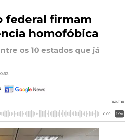
o federal firmam
lência homofóbica
ntre os 10 estados que já
20:52
o
readme
1.0x
0:00