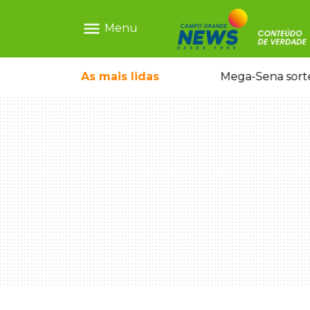
menu
Menu
rrada antes de bebê desaparecer
As mais
lidas
Mega-Sena sort