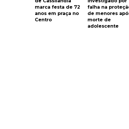
de Cassilândia
investigado por
marca festa de 72
falha na proteçã
anos em praça no
de menores apó
Centro
morte de
adolescente