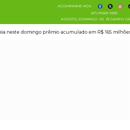
ACOMPANHE-NOS
(67) 99669-9563
AGOSTO, DOMINGO
09
CAMPO G
eia neste domingo prêmio acumulado em R$ 165 milhõe