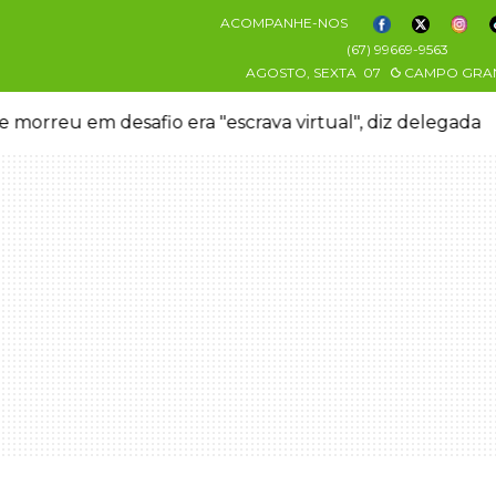
ACOMPANHE-NOS
(67) 99669-9563
AGOSTO, SEXTA
07
CAMPO GRA
 morreu em desafio era "escrava virtual", diz delegada