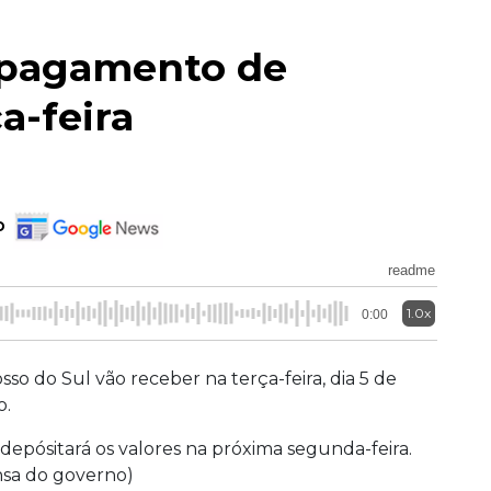
 pagamento de
a-feira
o
readme
1.0x
0:00
so do Sul vão receber na terça-feira, dia 5 de
o.
epósitará os valores na próxima segunda-feira.
nsa do governo)