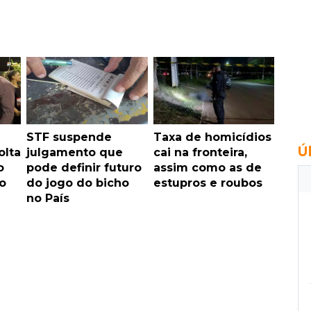
STF suspende
Taxa de homicídios
Ú
olta
julgamento que
cai na fronteira,
o
pode definir futuro
assim como as de
o
do jogo do bicho
estupros e roubos
no País