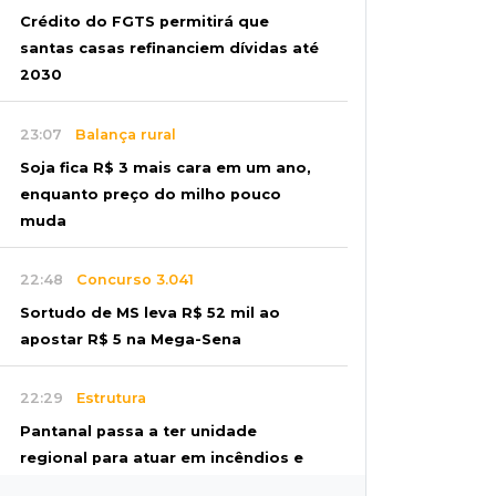
Crédito do FGTS permitirá que
santas casas refinanciem dívidas até
2030
23:07
Balança rural
Soja fica R$ 3 mais cara em um ano,
enquanto preço do milho pouco
muda
22:48
Concurso 3.041
Sortudo de MS leva R$ 52 mil ao
apostar R$ 5 na Mega-Sena
22:29
Estrutura
Pantanal passa a ter unidade
regional para atuar em incêndios e
desmate