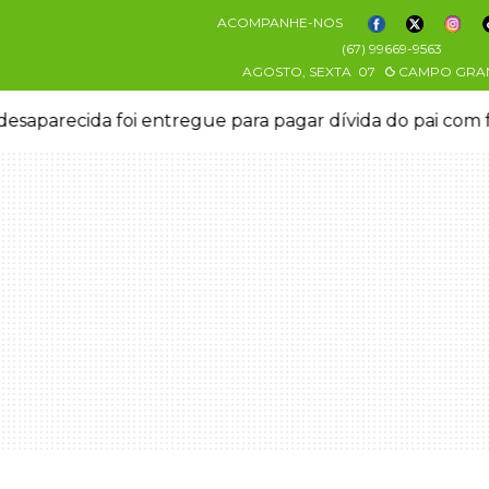
ACOMPANHE-NOS
(67) 99669-9563
AGOSTO, SEXTA
07
CAMPO GRA
esaparecida foi entregue para pagar dívida do pai com 