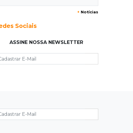
+
Notícias
15:28
Curso de Linguagens
UEMS abre inscrições para
edes Sociais
voluntários ensinarem português a
estrangeiros
ASSINE NOSSA NEWSLETTER
15:15
Pegue o guarda-chuva
Chuva chega à Capital e antecipa
mudança no tempo prevista para o
fim de semana
15:03
Dados públicos
Fábio Trad declara R$ 3,67 milhões
em bens, 55% a mais que em 2022
14:57
Pregão eletrônico
Obra de R$ 3,1 milhões promete