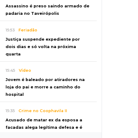
Assassino é preso saindo armado de
padaria no Taveirópolis
15:53
Feriadão
Justiça suspende expediente por
dois dias e só volta na próxima
quarta
15:45
Vídeo
Jovem é baleado por atiradores na
loja do pai e morre a caminho do
hospital
15:35
Crime no Coophavila II
Acusado de matar ex da esposa a
facadas alega legítima defesa e é
absolvido