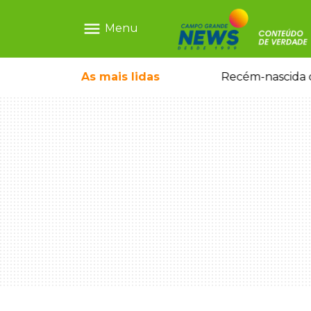
menu
Menu
As mais
lidas
Motorista embriagado e sem CNH é preso por homicídio após morte de motociclista
Recém-nascida d