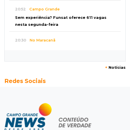
20:52
Campo Grande
Sem experiência? Funsat oferece 611 vagas
nesta segunda-feira
20:30
No Maracanã
Flamengo vence Vitória por 2 a 0 e encurta
distância para o líder
+
Notícias
20:13
Empregos
Redes Sociais
Seleções em MS têm salários de até R$ 8,2 mil;
veja oportunidades
19:50
Jardim Itatiaia
Vigia é amarrado durante roubo de carro e
dois caminhões em pátio