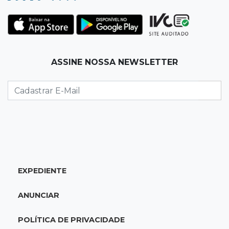
19:35
Bragança Paulista
Corinthians vence Bragantino por 2 a 0 e sobe
para 7º no Brasileirão
19:12
Na Vila Belmiro
ASSINE NOSSA NEWSLETTER
Athletico vence Santos por 2 a 0 e mantém 3º
lugar no Brasileirão
18:51
Oportunidades
UEMS está com seleções para professores
com salários de até R$ 10,2 mil
EXPEDIENTE
18:33
Em 2022
Homem que ajudou a sequestrar bebê matou
ANUNCIAR
adolescente atropelada no Amazonas
POLÍTICA DE PRIVACIDADE
18:15
Nubank Parque