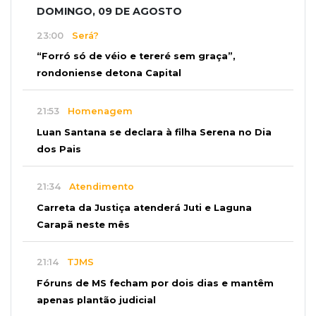
DOMINGO, 09 DE AGOSTO
23:00
Será?
“Forró só de véio e tereré sem graça”,
rondoniense detona Capital
21:53
Homenagem
Luan Santana se declara à filha Serena no Dia
dos Pais
21:34
Atendimento
Carreta da Justiça atenderá Juti e Laguna
Carapã neste mês
21:14
TJMS
Fóruns de MS fecham por dois dias e mantêm
apenas plantão judicial