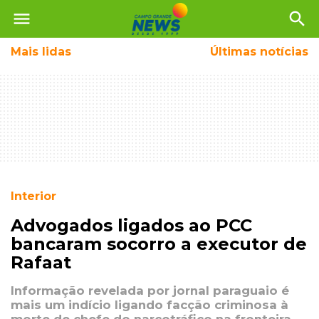
menu
search
Mais
lidas
Últimas notícias
Interior
Advogados ligados ao PCC
bancaram socorro a executor de
Rafaat
Informação revelada por jornal paraguaio é
mais um indício ligando facção criminosa à