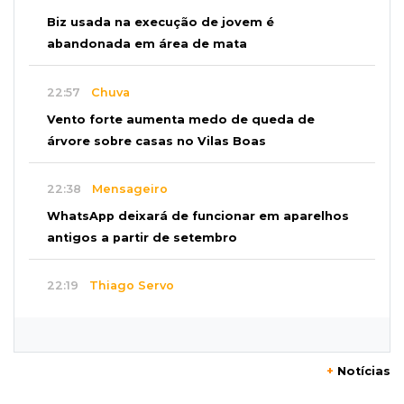
Biz usada na execução de jovem é
abandonada em área de mata
22:57
Chuva
Vento forte aumenta medo de queda de
árvore sobre casas no Vilas Boas
22:38
Mensageiro
WhatsApp deixará de funcionar em aparelhos
antigos a partir de setembro
22:19
Thiago Servo
Sertanejo desiste de ação de R$ 12 milhões
por pagar pensão sem ser pai
+
Notícias
21:50
Balcão de empregos