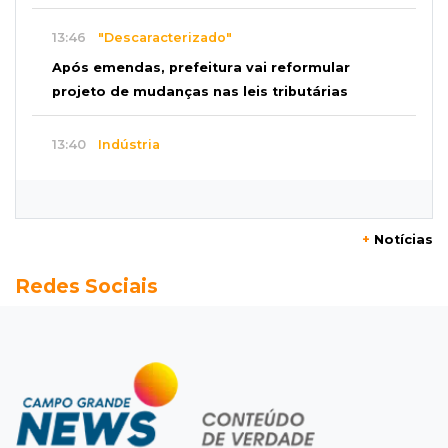
13:46
"Descaracterizado"
Após emendas, prefeitura vai reformular
projeto de mudanças nas leis tributárias
13:40
Indústria
Mineração ganha força, gera mais empregos e
impulsiona exportações de MS
+
Notícias
13:34
Rio Verde do MT
Redes Sociais
Um dia após matar companheira, homem se
entrega e acaba preso por feminicídio
13:25
Nova Ala
Hospital de Câncer inaugura 20 leitos de UTI e
amplia capacidade para pacientes