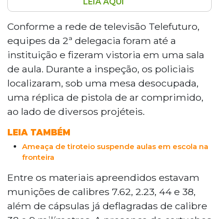
LEIA AQUI
A Polícia Nacional do Paraguai apreendeu
uma réplica de arma e munições em uma
Conforme a rede de televisão Telefuturo,
escola no bairro San Blas, em Pedro Juan
equipes da 2ª delegacia foram até a
Caballero, após uma professora encontrar os
instituição e fizeram vistoria em uma sala
objetos em sala de aula. Entre o material
de aula. Durante a inspeção, os policiais
estavam munições de calibres 7.62, 2.23, 44 e
localizaram, sob uma mesa desocupada,
38. Dois alunos assumiram ter levado os itens à
escola. O caso ocorre dias após ameaça de
uma réplica de pistola de ar comprimido,
tiroteio em outra instituição da cidade. A
ao lado de diversos projéteis.
réplica e as munições foram encaminhadas ao
Ministério Público.
LEIA TAMBÉM
Ameaça de tiroteio suspende aulas em escola na
fronteira
Entre os materiais apreendidos estavam
munições de calibres 7.62, 2.23, 44 e 38,
além de cápsulas já deflagradas de calibre