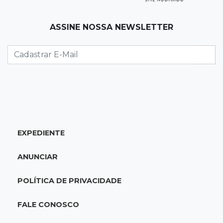
vale acesso inédito à Série A2
ASSINE NOSSA NEWSLETTER
19:44
Campeonato Brasileiro
Remo busca empate com Atlético-MG e segue
na zona de rebaixamento
19:27
Caso Ayla
Defesa diz que preso suspeito de sequestro
só emprestou casa a conhecido
EXPEDIENTE
19:02
Estrela do Sul
ANUNCIAR
Caminhão tomba e trava trânsito após
acidente com F-1000 na Av. Heráclito
POLÍTICA DE PRIVACIDADE
18:46
Futsal de base
FALE CONOSCO
Rodada de estreia da Copa Pelezinho soma 35