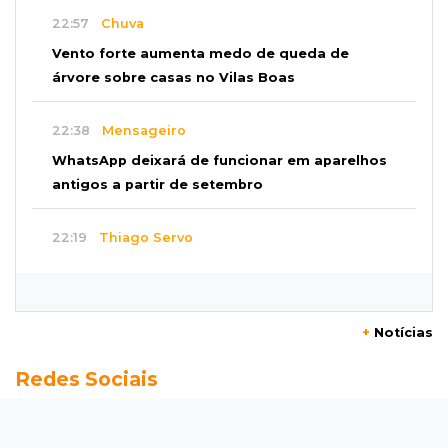
22:57
Chuva
Vento forte aumenta medo de queda de
árvore sobre casas no Vilas Boas
22:38
Mensageiro
WhatsApp deixará de funcionar em aparelhos
antigos a partir de setembro
22:19
Thiago Servo
Sertanejo desiste de ação de R$ 12 milhões
por pagar pensão sem ser pai
+
Notícias
21:50
Balcão de empregos
Redes Sociais
Semana vai começar com 909 novas
oportunidades de trabalho em 114 funções