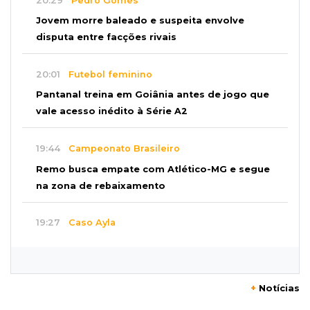
20:29
Pedro Gomes
Jovem morre baleado e suspeita envolve
disputa entre facções rivais
20:01
Futebol feminino
Pantanal treina em Goiânia antes de jogo que
vale acesso inédito à Série A2
19:44
Campeonato Brasileiro
Remo busca empate com Atlético-MG e segue
na zona de rebaixamento
19:27
Caso Ayla
Defesa diz que preso suspeito de sequestro
só emprestou casa a conhecido
+
Notícias
19:02
Estrela do Sul