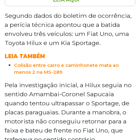
Dois morrem em acidente causado por
ultrapassagem na MS-289, entre
Segundo dados do boletim de ocorrência,
Amambai e Coronel Sapucaia, no Mato
a perícia técnica apontou que a batida
Grosso do Sul. Segundo a Polícia Civil,
envolveu três veículos: um Fiat Uno, uma
uma Toyota Hilux tentou ultrapassar um
Toyota Hilux e um Kia Sportage.
Kia Sportage e bateu de frente em um
Fiat Uno. Fabiano Lescano, de 28 anos, e
LEIA TAMBÉM
um adolescente de 12 anos morreram no
Colisão entre carro e caminhonete mata ao
local. Outras três pessoas ficaram
menos 2 na MS-289
gravemente feridas. As ocupantes do
Sportage saíram ilesas.
Pela investigação inicial, a Hilux seguia no
sentido Amambai-Coronel Sapucaia
quando tentou ultrapassar o Sportage, de
placas paraguaias. Durante a manobra, o
motorista não conseguiu retornar para a
faixa e bateu de frente no Fiat Uno, que
trafegava no sentido contrário.