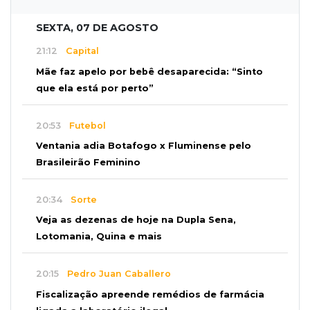
SEXTA, 07 DE AGOSTO
21:12
Capital
Mãe faz apelo por bebê desaparecida: “Sinto
que ela está por perto”
20:53
Futebol
Ventania adia Botafogo x Fluminense pelo
Brasileirão Feminino
20:34
Sorte
Veja as dezenas de hoje na Dupla Sena,
Lotomania, Quina e mais
20:15
Pedro Juan Caballero
Fiscalização apreende remédios de farmácia