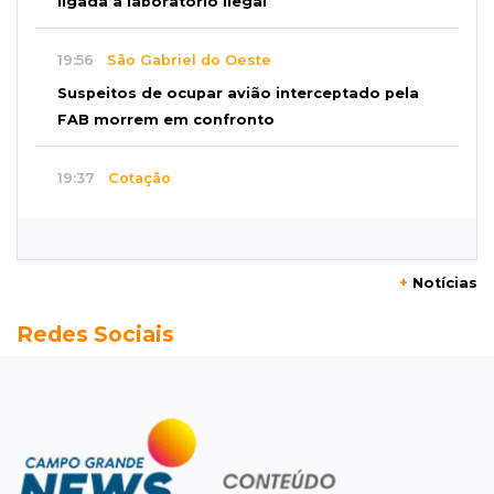
ligada a laboratório ilegal
19:56
São Gabriel do Oeste
Suspeitos de ocupar avião interceptado pela
FAB morrem em confronto
19:37
Cotação
Dólar comercial cai 0,46% e encerra semana
cotado a R$ 5,08
+
Notícias
19:18
95º caso
Redes Sociais
Foragido que se passava por pastor morre
após reagir à abordagem policial
18:51
Certidão
Em MS, uma criança é registrada sem o nome
do pai a cada 2h