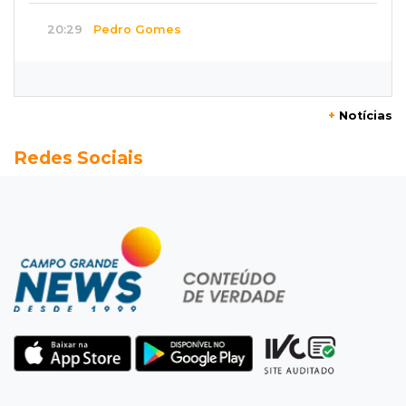
20:29
Pedro Gomes
Jovem morre baleado e suspeita envolve
disputa entre facções rivais
+
Notícias
20:01
Futebol feminino
Redes Sociais
Pantanal treina em Goiânia antes de jogo que
vale acesso inédito à Série A2
19:44
Campeonato Brasileiro
Remo busca empate com Atlético-MG e segue
na zona de rebaixamento
19:27
Caso Ayla
Defesa diz que preso suspeito de sequestro
só emprestou casa a conhecido