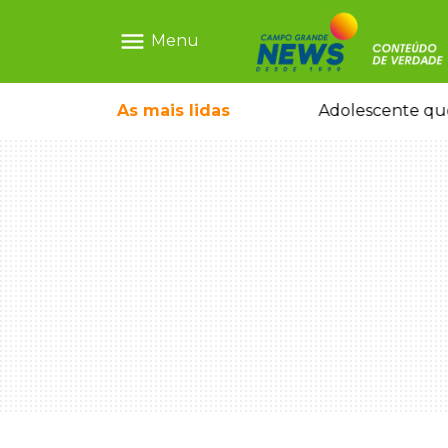
menu
Menu
icleta em caminhão estacionado
As mais
lidas
Adolescente que