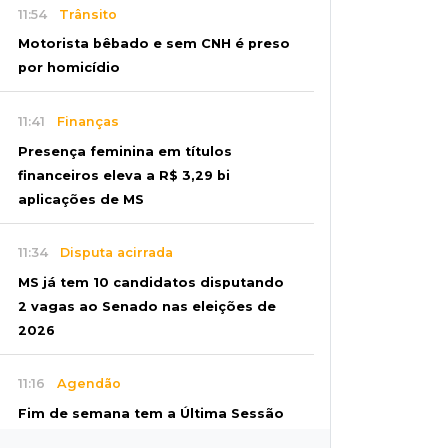
11:54
Trânsito
Motorista bêbado e sem CNH é preso
por homicídio
11:41
Finanças
Presença feminina em títulos
financeiros eleva a R$ 3,29 bi
aplicações de MS
11:34
Disputa acirrada
MS já tem 10 candidatos disputando
2 vagas ao Senado nas eleições de
2026
11:16
Agendão
Fim de semana tem a Última Sessão
de Freud e Festival do Sobá