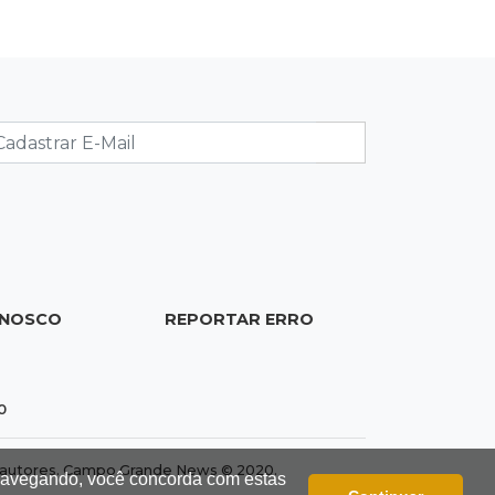
nome
10:39
Cidade Jardim
Empresária perde quase R$ 30 mil
em golpe da falsa oferta de
empréstimo
10:23
Preocupação
Anvisa sobe alerta sobre
testosterona sem indicação como
risco ao coração
ONOSCO
REPORTAR ERRO
10:18
Comércio exterior
Superávit comercial de MS cresce
0
17,8% com alta das exportações
dos autores. Campo Grande News © 2020.
 navegando, você concorda com estas
10:13
Arte com a escrita