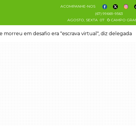
ACOMPANHE-NOS
(67) 99669-9563
AGOSTO, SEXTA
07
CAMPO GRA
 morreu em desafio era "escrava virtual", diz delegada