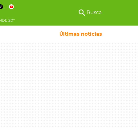
search
Busca
NDE
20º
Últimas notícias