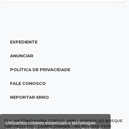
11:41
Finanças
Presença feminina em títulos financeiros eleva
a R$ 3,29 bi aplicações de MS
EXPEDIENTE
11:34
Disputa acirrada
MS já tem 10 candidatos disputando 2 vagas
ANUNCIAR
ao Senado nas eleições de 2026
POLÍTICA DE PRIVACIDADE
11:16
Agendão
Fim de semana tem a Última Sessão de Freud
FALE CONOSCO
e Festival do Sobá
REPORTAR ERRO
11:14
Nova Andradina
Carreta com soja fica destruída após incêndio
e motorista sai ileso
RUA ANTÔNIO MARIA COELHO, 4681 - VIVENDA DO BOSQUE
Utilizamos cookies essenciais e tecnologias
CEP 79021-170 - CAMPO GRANDE - MS (67) 3316-7200