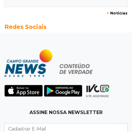
ao acidente e é amparada pela mãe
+
Notícias
12:21
Agosto Lilás
Redes Sociais
Adriane relata violência política e reforça
combate à violência contra mulheres
12:13
Velório
Amigos se despedem de Scalise e recordam
criatividade sem limites
12:03
"Os 100 do PCC"
Trajetória de membros do PCC revela
presença em metade dos presídios de MS
11:54
Trânsito
ASSINE NOSSA NEWSLETTER
Motorista bêbado e sem CNH é preso por
homicídio