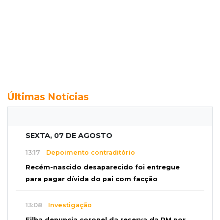
Últimas Notícias
SEXTA, 07 DE AGOSTO
13:17
Depoimento contraditório
Recém-nascido desaparecido foi entregue
para pagar dívida do pai com facção
13:08
Investigação
Filha denuncia coronel da reserva da PM por