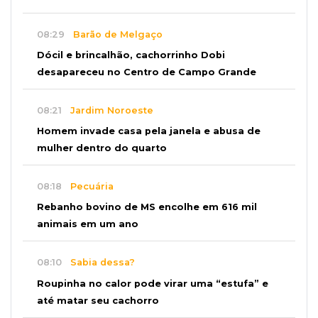
08:29
Barão de Melgaço
Dócil e brincalhão, cachorrinho Dobi
desapareceu no Centro de Campo Grande
08:21
Jardim Noroeste
Homem invade casa pela janela e abusa de
mulher dentro do quarto
08:18
Pecuária
Rebanho bovino de MS encolhe em 616 mil
animais em um ano
08:10
Sabia dessa?
Roupinha no calor pode virar uma “estufa” e
até matar seu cachorro