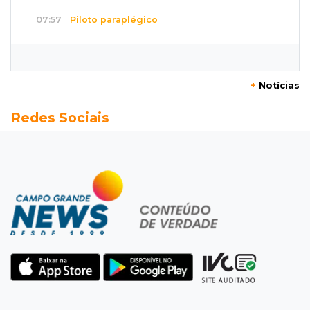
07:57
Piloto paraplégico
Ele vendeu a casa para virar piloto, mas pulo
na piscina mudou tudo
+
Notícias
07:46
Cozinha sobre rodas
Redes Sociais
É só abrir o porta-malas: Fábio assa chipa e
até “chirros” dentro do carro
07:38
Pergunta do dia
Praticar esportes juntos fortalece a relação
entre pai e filho?
07:25
José Marques
Volta ao Mundo: Celinho recusa trocar a moto
no Canadá