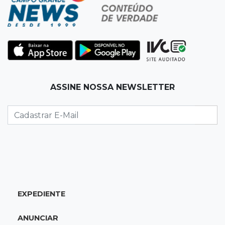
da falsa oferta de empréstimo
10:23
Preocupação
Anvisa sobe alerta sobre testosterona sem
indicação como risco ao coração
10:18
Comércio exterior
ASSINE NOSSA NEWSLETTER
Superávit comercial de MS cresce 17,8% com
alta das exportações
10:13
Arte com a escrita
Concurso de Poesias anuncia vencedores e
premiará os melhores no dia 20
EXPEDIENTE
10:09
Corumbá
Com canal travado e via inundada,
ANUNCIAR
comunidade volta a ficar isolada no Pantanal