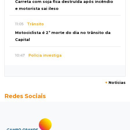
Carreta com soja fica destruída após incêndio
e motorista sai ileso
11:05
Trânsito
Motociclista é 2ª morte do dia no trânsito da
Capital
10:47
Polícia investiga
Bebê some após mãe adolescente ir à casa de
mulher que conheceu na internet
+
Notícias
10:46
Eleições 2026
Redes Sociais
Federação oficializa Delcídio e disputa ao
governo de MS ganha 8º nome
10:39
Cidade Jardim
Empresária perde quase R$ 30 mil em golpe