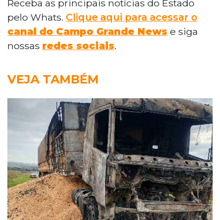
Receba as principais notícias do Estado
pelo Whats.
Clique aqui para acessar o
canal do Campo Grande News
e siga
nossas
redes sociais
.
VEJA TAMBÉM