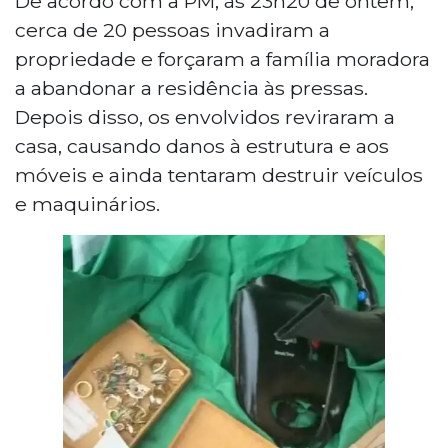
De acordo com a PM, às 23h20 de ontem,
tentarem obstruir a rodovia MS-156, em
cerca de 20 pessoas invadiram a
Amambai. Na noite anterior, cerca de 20
propriedade e forçaram a família moradora
pessoas invadiram a Fazenda Limoeiro,
a abandonar a residência às pressas.
expulsaram moradores e furtaram
Depois disso, os envolvidos reviraram a
objetos. A PM encontrou eletrônicos e
joias embalados para transporte. O caso
casa, causando danos à estrutura e aos
foi encaminhado à Delegacia de Polícia
móveis e ainda tentaram destruir veículos
Civil para apuração.
e maquinários.