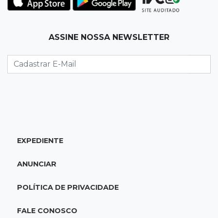
17:12
"Meu irmão não volta mais"
ASSINE NOSSA NEWSLETTER
Família pede justiça por eletricista morto por
motorista bêbado e sem CNH
17:01
Transferidos
Mandantes de mortes em guerra de facções
vão para presídio federal
17:00
Vila Sobrinho
EXPEDIENTE
Uno capota e Gol invade terreno em acidente
próximo à Praça do Papa
ANUNCIAR
16:52
De estimação
POLÍTICA DE PRIVACIDADE
Pet shop é recorrente na venda de cães "fake"
e até de animais doentes
FALE CONOSCO