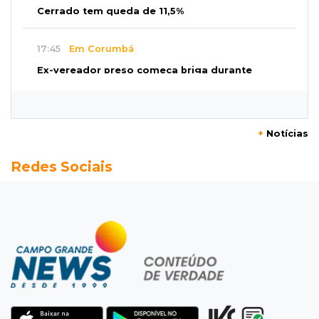
Cerrado tem queda de 11,5%
17:45
Em Corumbá
Ex-vereador preso começa briga durante
banho de sol e leva socos de detento
17:31
Dourados
+
Notícias
Vídeo mostra jovem sendo executado com
Redes Sociais
tiro na cabeça em loja do pai
17:24
Recursos
Governo libera R$ 433 mil a Deodápolis após
temporal de granizo causar estragos
17:17
Em investigação
Pai de bebê desaparecida vai à polícia e nega
ser membro de facção