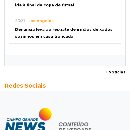
ida à final da copa de futsal
23:21
Los Angeles
Denúncia leva ao resgate de irmãos deixados
sozinhos em casa trancada
23:17
Clima
Defesa Civil recomenda atenção em MS com
formação de ciclone bomba
+
Notícias
23:00
Ideb
Redes Sociais
Entre escolas com nota divulgada, 3 estaduais
lideram o Ensino Médio na Capital
22:57
Chapadão do Sul
Homem é baleado após apontar revólver para
policiais militares