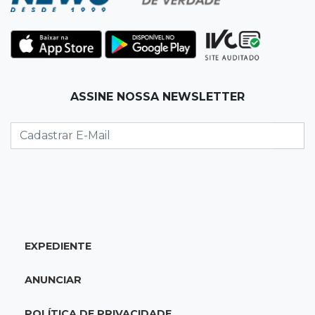
22:42
Resumão
Palmeiras e Vasco confirmam vagas nas
quartas da Copa do Brasil
ASSINE NOSSA NEWSLETTER
22:26
Eleições 2026
Eleitorado aprova teste da urna, mas diz que
colinha será "fundamental"
22:05
Sidrolândia
Briga termina com homem de 35 anos
assassinado a facadas
EXPEDIENTE
21:40
Ideb
ANUNCIAR
Escolas municipais lideram notas do Ensino
Fundamental em Campo Grande
POLÍTICA DE PRIVACIDADE