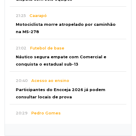
21:25
Caarapó
Motociclista morre atropelado por caminhão
na MS-278
21:02
Futebol de base
Náutico segura empate com Comercial e
conquista o estadual sub-13
20:40
Acesso ao ensino
Participantes do Encceja 2026 já podem
consultar locais de prova
20:29
Pedro Gomes
Jovem morre baleado e suspeita envolve
disputa entre facções rivais