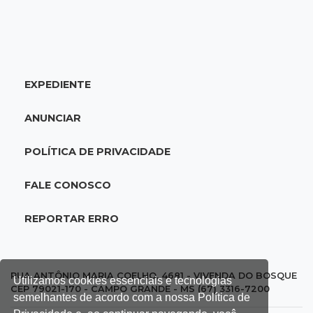
18:46
Futsal de base
Rodada de estreia da Copa Pelezinho soma 35
gols em quatro jogos
EXPEDIENTE
18:28
Concurso 3.042
Mega-Sena sorteia neste domingo prêmio
ANUNCIAR
acumulado em R$ 165 milhões
POLÍTICA DE PRIVACIDADE
18:05
Energia renovável
Produção de biodiesel cresce 32% em MS e
FALE CONOSCO
supera 31 milhões de litros
REPORTAR ERRO
17:44
100º caso
Suspeito de roubo morre ao reagir à
abordagem policial no Noroeste
RUA ANTÔNIO MARIA COELHO, 4681 - VIVENDA DO BOSQUE
Utilizamos cookies essenciais e tecnologias
CEP 79021-170 - CAMPO GRANDE - MS (67) 3316-7200
semelhantes de acordo com a nossa Política de
17:21
Brasileirão feminino