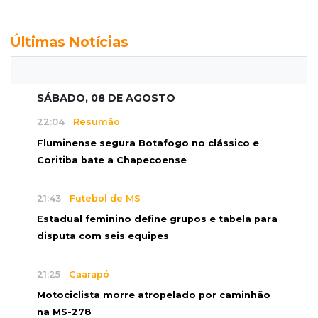
Últimas Notícias
SÁBADO, 08 DE AGOSTO
22:04
Resumão
Fluminense segura Botafogo no clássico e
Coritiba bate a Chapecoense
21:43
Futebol de MS
Estadual feminino define grupos e tabela para
disputa com seis equipes
21:25
Caarapó
Motociclista morre atropelado por caminhão
na MS-278