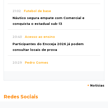
21:02
Futebol de base
Náutico segura empate com Comercial e
conquista o estadual sub-13
20:40
Acesso ao ensino
Participantes do Encceja 2026 já podem
consultar locais de prova
20:29
Pedro Gomes
Jovem morre baleado e suspeita envolve
disputa entre facções rivais
+
Notícias
20:01
Futebol feminino
Redes Sociais
Pantanal treina em Goiânia antes de jogo que
vale acesso inédito à Série A2