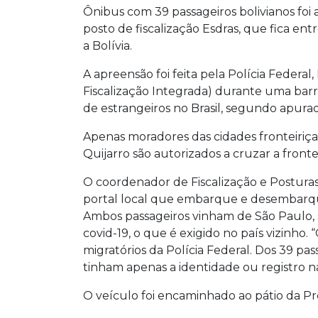
Ônibus com 39 passageiros bolivianos foi
posto de fiscalização Esdras, que fica e
a Bolívia.
A apreensão foi feita pela Polícia Federa
Fiscalização Integrada) durante uma barre
de estrangeiros no Brasil, segundo apura
Apenas moradores das cidades fronteiri
Quijarro são autorizados a cruzar a frontei
O coordenador de Fiscalização e Posturas
portal local que embarque e desembarque
Ambos passageiros vinham de São Paulo,
covid-19, o que é exigido no país vizinho
migratórios da Polícia Federal. Dos 39 pa
tinham apenas a identidade ou registro na
O veículo foi encaminhado ao pátio da P