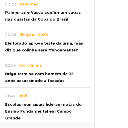
22:42
Resumão
Palmeiras e Vasco confirmam vagas
nas quartas da Copa do Brasil
22:26
Eleições 2026
Eleitorado aprova teste da urna, mas
diz que colinha será "fundamental"
22:05
Sidrolândia
Briga termina com homem de 35
anos assassinado a facadas
21:40
Ideb
Escolas municipais lideram notas do
Ensino Fundamental em Campo
Grande