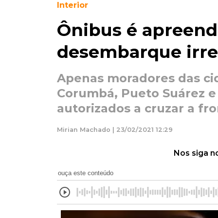
Interior
Ônibus é apreend
desembarque irre
Apenas moradores das cid
Corumbá, Pueto Suárez e 
autorizados a cruzar a fro
Mirian Machado | 23/02/2021 12:29
Nos siga n
ouça este conteúdo