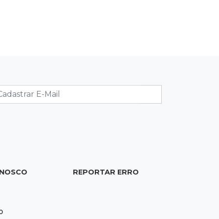
5,12 com atenção ao cenário externo
18:41
Ideb
Ensino Médio melhora nas maiores
cidades do Estado, mas
aprendizagem recua
18:24
Balanço
Boletim mostra que julho teve chuva
irregular e déficit em grande parte de
MS
18:02
Ideb
ONOSCO
REPORTAR ERRO
Ensino Fundamental melhora em
Campo Grande, Dourados e Corumbá
0
17:51
Arsenal Oculto