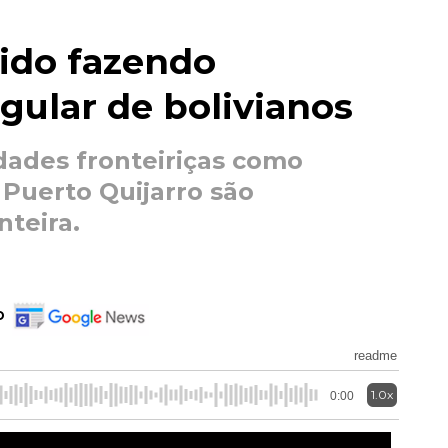
ido fazendo
gular de bolivianos
ades fronteiriças como
Puerto Quijarro são
nteira.
o
readme
1.0x
0:00