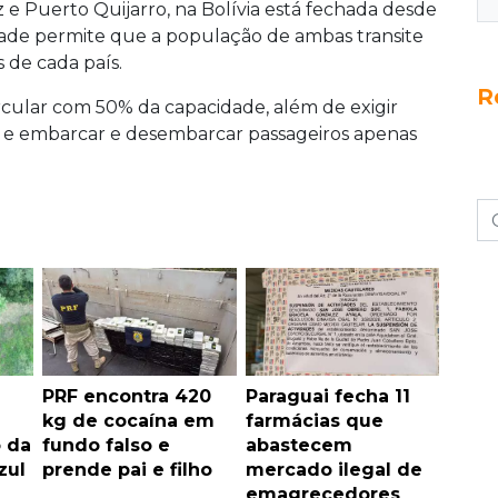
 e Puerto Quijarro, na Bolívia está fechada desde
ade permite que a população de ambas transite
 de cada país.
R
cular com 50% da capacidade, além de exigir
 e embarcar e desembarcar passageiros apenas
PRF encontra 420
Paraguai fecha 11
kg de cocaína em
farmácias que
o da
fundo falso e
abastecem
zul
prende pai e filho
mercado ilegal de
emagrecedores