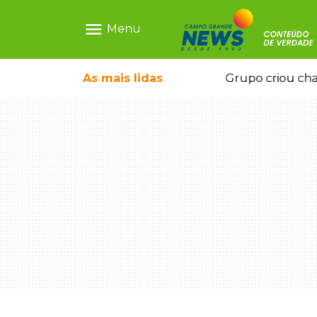
menu
Menu
icape deixou 4 mortos e 8 feridos
As mais
lidas
Grupo criou cha