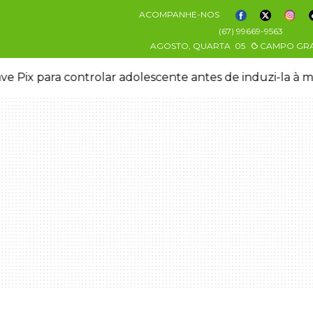
ACOMPANHE-NOS
(67) 99669-9563
AGOSTO, QUARTA
05
CAMPO GR
ve Pix para controlar adolescente antes de induzi-la à 