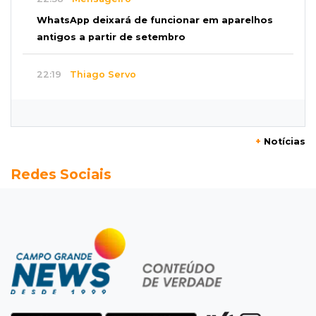
WhatsApp deixará de funcionar em aparelhos
antigos a partir de setembro
22:19
Thiago Servo
Sertanejo desiste de ação de R$ 12 milhões
por pagar pensão sem ser pai
+
Notícias
21:50
Balcão de empregos
Redes Sociais
Semana vai começar com 909 novas
oportunidades de trabalho em 114 funções
21:31
Flagrante
Motorista atinge carro parado, perde
retrovisor e foge no Jardim Antártica
21:12
Entrevista