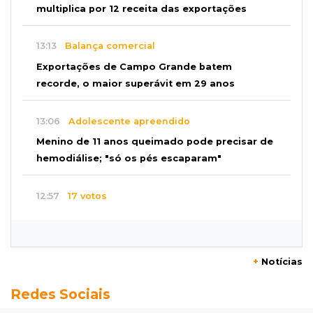
multiplica por 12 receita das exportações
13:13
Balança comercial
Exportações de Campo Grande batem
recorde, o maior superávit em 29 anos
13:06
Adolescente apreendido
Menino de 11 anos queimado pode precisar de
hemodiálise; "só os pés escaparam"
12:57
17 votos
Câmara derruba veto e garante consulta
simplificada a salários de servidores
+
Notícias
12:52
Artes
Redes Sociais
Semana cultural reúne grandes nomes da
música, teatro e dança no Teatro Prosa