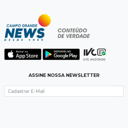
12:47
Artigos
O terrorismo começa pela dignidade humana
12:43
Esporte Equestre
Da fivela de campeã ao sonho internacional:
amazona de MS quer chegar ao Texas
12:32
Máquinas de Areia
ASSINE NOSSA NEWSLETTER
Empresário investigado em 2023 volta a ser
alvo por R$ 100 milhões em contratos
12:26
Clima
Defesa Civil descarta cenário extremo com
chegada de ciclone