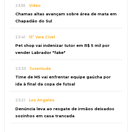
23:55
Vídeo
Chamas altas avançam sobre área de mata em
Chapadão do Sul
23:41
15ª Vara Cível
Pet shop vai indenizar tutor em R$ 5 mil por
vender Labrador "fake"
23:33
Juventude
Time de MS vai enfrentar equipe gaúcha por
ida à final da copa de futsal
23:21
Los Angeles
Denúncia leva ao resgate de irmãos deixados
sozinhos em casa trancada
23:17
Clima