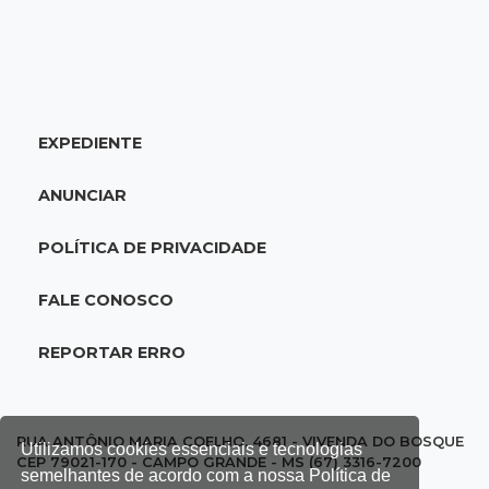
Ataque em beco deixa um morto com rosto
deformado e outro ferido
07:20
14 de julho
EXPEDIENTE
Feira Central encerra Festival do Sobá com
karaokê de Dia dos Pais
ANUNCIAR
07:15
Artigos
POLÍTICA DE PRIVACIDADE
A esperança não pode morrer
FALE CONOSCO
07:10
Previsão
REPORTAR ERRO
Domingo terá calor de 38°C, tempo seco e
chance de chuva em MS
07:10
Amor que acolhe
RUA ANTÔNIO MARIA COELHO, 4681 - VIVENDA DO BOSQUE
Utilizamos cookies essenciais e tecnologias
CEP 79021-170 - CAMPO GRANDE - MS (67) 3316-7200
Eles cancelaram viagem à Europa porque o
semelhantes de acordo com a nossa Política de