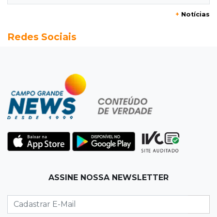
08:03
Amambai
+
Notícias
Rapaz de 23 anos morre ao bater o carro em
Redes Sociais
poste de energia elétrica
07:54
Ruas bloqueadas
Campo Grande tem quatro interdições no
trânsito neste domingo
07:45
Dia dos Pais
Qual conselho do seu pai você não ouviu e
hoje paga um preço alto?
07:30
Disciplina e amor
ASSINE NOSSA NEWSLETTER
Pais passam kung-fu de geração em geração
e agora treinam as filhas
07:26
Tiradentes