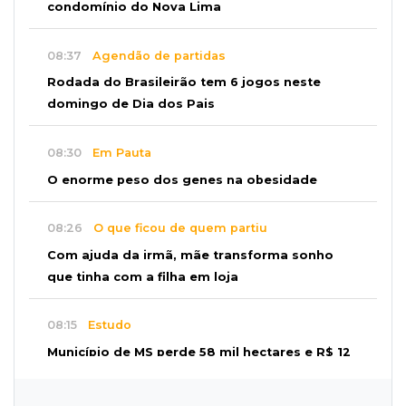
condomínio do Nova Lima
08:37
Agendão de partidas
Rodada do Brasileirão tem 6 jogos neste
domingo de Dia dos Pais
08:30
Em Pauta
O enorme peso dos genes na obesidade
08:26
O que ficou de quem partiu
Com ajuda da irmã, mãe transforma sonho
que tinha com a filha em loja
08:15
Estudo
Município de MS perde 58 mil hectares e R$ 12
milhões por mês com silvicultura