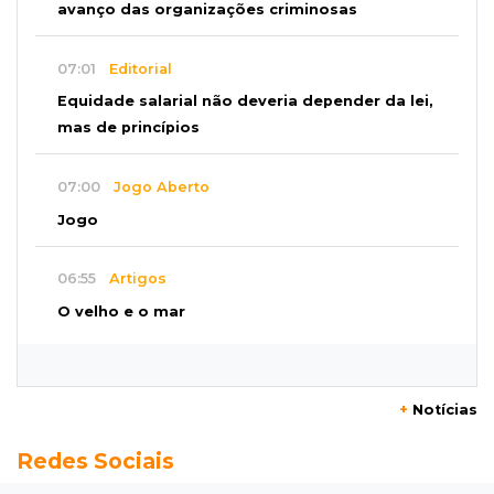
avanço das organizações criminosas
07:01
Editorial
Equidade salarial não deveria depender da lei,
mas de princípios
07:00
Jogo Aberto
Jogo
06:55
Artigos
O velho e o mar
SEXTA, 07 DE AGOSTO
23:54
Redução
+
Notícias
Pantanal reduz desmatamento em 65% e
Redes Sociais
Cerrado tem queda de 11,5%