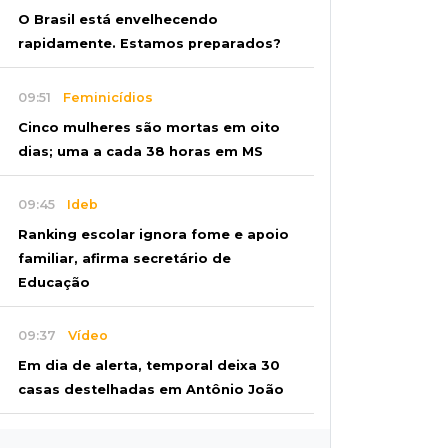
O Brasil está envelhecendo
rapidamente. Estamos preparados?
09:51
Feminicídios
Cinco mulheres são mortas em oito
dias; uma a cada 38 horas em MS
09:45
Ideb
Ranking escolar ignora fome e apoio
familiar, afirma secretário de
Educação
09:37
Vídeo
Em dia de alerta, temporal deixa 30
casas destelhadas em Antônio João
09:27
Juntos e amigos