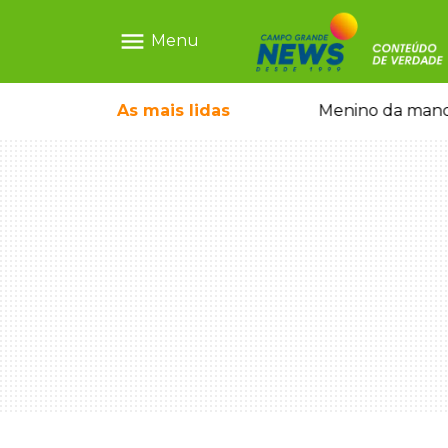
menu
Menu
ãe que não reconhece o filho queimado
As mais
lidas
Menino da mandi