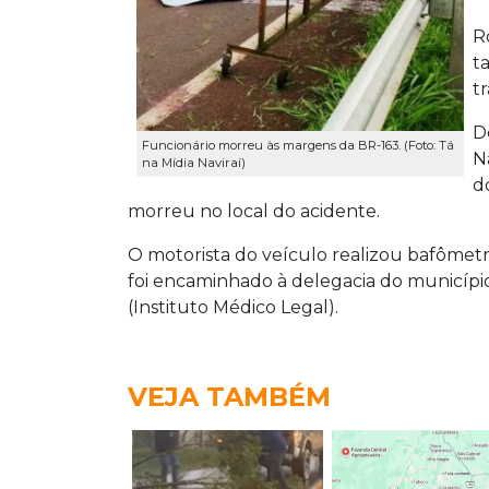
R
t
t
D
Funcionário morreu às margens da BR-163. (Foto: Tá
N
na Mídia Naviraí)
d
morreu no local do acidente.
O motorista do veículo realizou bafômetro
foi encaminhado à delegacia do município
(Instituto Médico Legal).
VEJA TAMBÉM