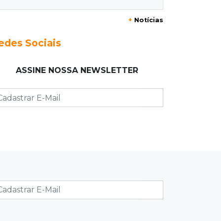
Eduardo e Agenor somam 102 anos
+
Notícias
de trabalho na mesma empresa
edes Sociais
09:19
Regulação
Campo Grande faz primeiros 209
ASSINE NOSSA NEWSLETTER
atendimentos no País com novo
sistema do SUS
09:08
Jardim Noroeste
Quadrilha é presa com drone e
maconha antes de arremesso em
presídio
09:00
Post Patrocinado
Shopping Day coloca Pedro Juan no
circuito dos grandes shoppings