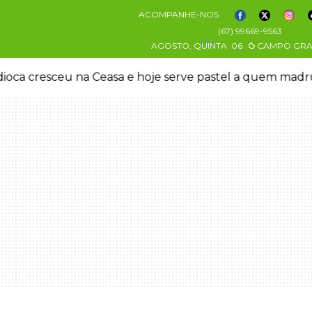
ACOMPANHE-NOS
(67) 99669-9563
AGOSTO, QUINTA
06
CAMPO GR
oca cresceu na Ceasa e hoje serve pastel a quem mad