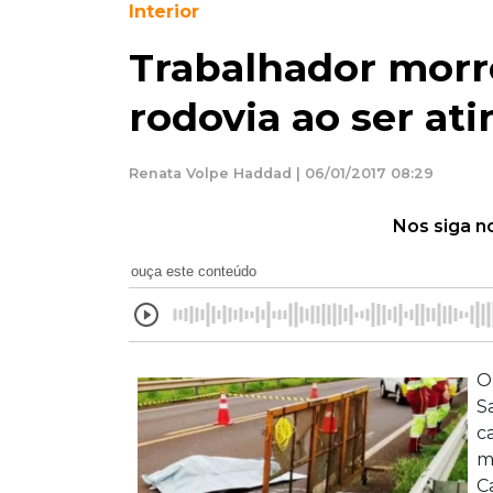
Interior
Trabalhador morr
rodovia ao ser ati
Renata Volpe Haddad | 06/01/2017 08:29
Nos siga n
ouça este conteúdo
O
S
c
m
C