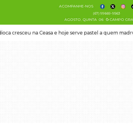
ACOMPANHE-NOS
(67) 99669-9563
AGOSTO, QUINTA
06
CAMPO GR
oca cresceu na Ceasa e hoje serve pastel a quem mad