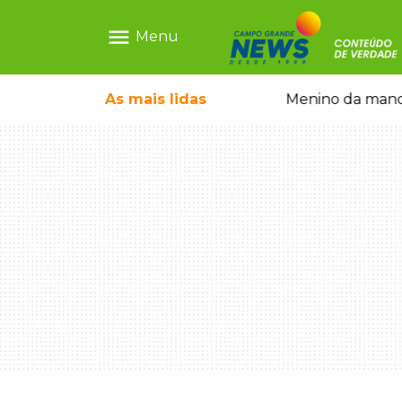
menu
Menu
ntre crianças brasileiras
As mais
lidas
Menino da mandi