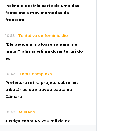
Incêndio destrói parte de uma das
feiras mais movimentadas da
fronteira
10:53
Tentativa de feminicídio
"Ele pegou a motosserra para me
matar", afirma vítima durante júri do
ex
10:42
Tema complexo
Prefeitura retira projeto sobre leis
tributárias que travou pauta na
Câmara
10:30
Multado
Justiça cobra R$ 250 mil de ex-
prefeito de Corumbá por nepotismo