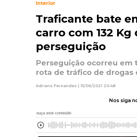
Interior
Traficante bate 
carro com 132 Kg
perseguição
Perseguição ocorreu em 
rota de tráfico de drogas
Adriano Fernandes | 15/06/2021 20:48
Nos siga n
ouça este conteúdo