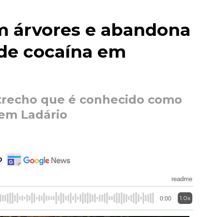
em árvores e abandona
 de cocaína em
trecho que é conhecido como
 em Ladário
o
readme
1.0x
0:00