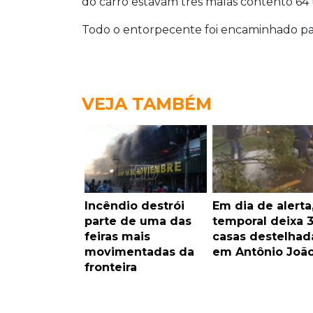
do carro estavam três malas contento 64 t
Todo o entorpecente foi encaminhado para
VEJA TAMBÉM
Incêndio destrói
Em dia de alerta
parte de uma das
temporal deixa 
feiras mais
casas destelhad
movimentadas da
em Antônio Joã
fronteira