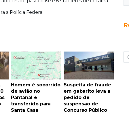
abletes de pasta base e 63 tabletes de cocaína.
 a Polícia Federal.
R
,
Homem é socorrido
Suspeita de fraude
30
de avião no
em gabarito leva a
as
Pantanal e
pedido de
o
transferido para
suspensão de
Santa Casa
Concurso Público