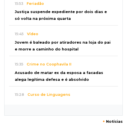
15:53
Feriadão
Justiça suspende expediente por dois dias e
só volta na próxima quarta
15:45
Vídeo
Jovem é baleado por atiradores na loja do pai
e morre a caminho do hospital
15:35
Crime no Coophavila II
Acusado de matar ex da esposa a facadas
alega legítima defesa e é absolvido
15:28
Curso de Linguagens
UEMS abre inscrições para voluntários
ensinarem português a estrangeiros
+
Notícias
15:15
Pegue o guarda-chuva