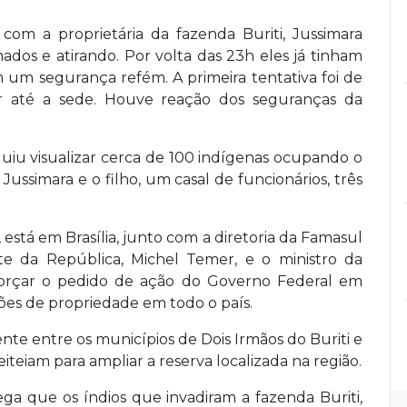
om a proprietária da fazenda Buriti, Jussimara
ados e atirando. Por volta das 23h eles já tinham
m um segurança refém. A primeira tentativa foi de
ar até a sede. Houve reação dos seguranças da
guiu visualizar cerca de 100 indígenas ocupando o
ussimara e o filho, um casal de funcionários, três
 está em Brasília, junto com a diretoria da Famasul
e da República, Michel Temer, e o ministro da
eforçar o pedido de ação do Governo Federal em
sões de propriedade em todo o país.
nte entre os municípios de Dois Irmãos do Buriti e
eiteiam para ampliar a reserva localizada na região.
ga que os índios que invadiram a fazenda Buriti,