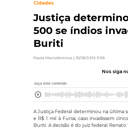
Cidades
Justiça determino
500 se índios inv
Buriti
Paula Maciulevicius | 15/05/2013 11:59
Nos siga n
ouça este conteúdo
A Justiça Federal determinou na última se
e R$ 1 mil à Funai, caso invadissem cinc
Buriti. A decisão é do juiz federal Renat