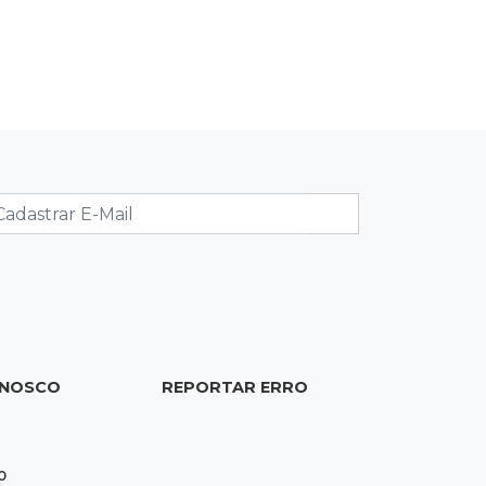
Americano de judô
17:46
Danos morais
Grávida acha barata em hambúrguer
e restaurante terá de pagar R$ 6 mil
17:32
Veja os horários
Velório de Luis Pedro Scalise será no
Rubens Gil de Camillo nesta sexta-
feira
17:25
Operação Lívia
Nova lei pune deepfakes sexuais com
ONOSCO
REPORTAR ERRO
crianças e amplia investigação na
internet
0
17:17
Quatro carros