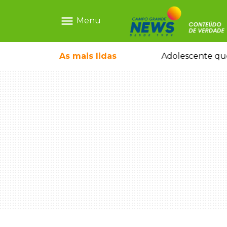
menu
Menu
As mais
lidas
Sapatos de marca e tamanco de Scheila Carvalho viram achados em Bazar de Cincão
Adolescente que