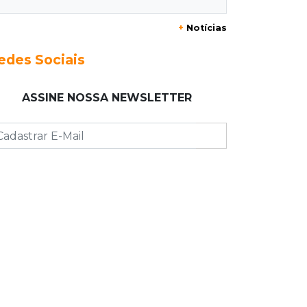
20:06
Balcão de empregos
+
Notícias
Semana termina com 913 vagas de
trabalho abertas em 114 funções
edes Sociais
19:47
Festival do Sobá
ASSINE NOSSA NEWSLETTER
Em visita à Feira Central, Riedel volta
a prometer apoio para revitalização
19:28
Contravenção penal
STF suspende julgamento que pode
definir futuro do jogo do bicho no
País
19:09
Cotação
Dólar fecha em queda a R$ 5,10 após
taxa de juros cair para 14%