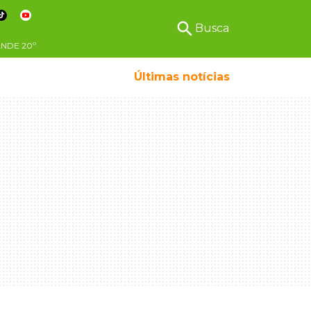
search
Busca
ANDE
20º
Menino da mandioca cresceu na Ceasa e hoje s
Últimas notícias