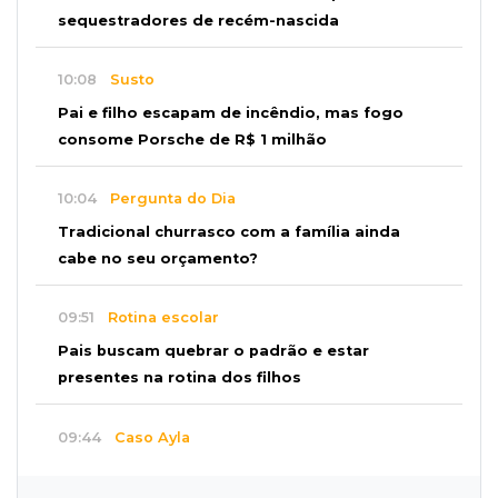
sequestradores de recém-nascida
10:08
Susto
Pai e filho escapam de incêndio, mas fogo
consome Porsche de R$ 1 milhão
10:04
Pergunta do Dia
Tradicional churrasco com a família ainda
cabe no seu orçamento?
09:51
Rotina escolar
Pais buscam quebrar o padrão e estar
presentes na rotina dos filhos
09:44
Caso Ayla
Bebê sequestrada na Capital é resgatada no
Paraguai