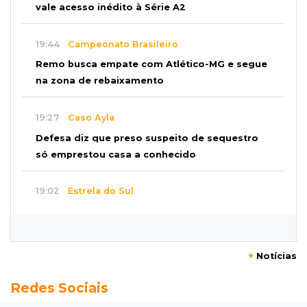
vale acesso inédito à Série A2
19:44
Campeonato Brasileiro
Remo busca empate com Atlético-MG e segue
na zona de rebaixamento
19:27
Caso Ayla
Defesa diz que preso suspeito de sequestro
só emprestou casa a conhecido
19:02
Estrela do Sul
Caminhão tomba e trava trânsito após
acidente com F-1000 na Av. Heráclito
+
Notícias
18:46
Futsal de base
Redes Sociais
Rodada de estreia da Copa Pelezinho soma 35
gols em quatro jogos