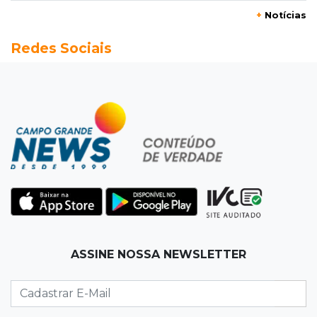
+
Notícias
08:15
Em Pauta
Redes Sociais
Jagunços, jacobinos e batalha política nas
ruas de Corumbá em 1897
08:10
Artigos
O rebanho dos originais
08:06
De MS para o mundo
Da pele para a tela, tatuadora de Campo
Grande expõe obras na Itália
08:00
Post Patrocinado
ASSINE NOSSA NEWSLETTER
"Bota Fora" da Sofá Inbox reúne quatro
opções com 48% de desconto
07:58
Túnel do tempo