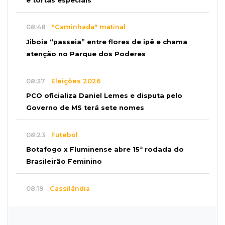
e tortas especiais
08:48
"Caminhada" matinal
Jiboia “passeia” entre flores de ipê e chama
atenção no Parque dos Poderes
08:37
Eleições 2026
PCO oficializa Daniel Lemes e disputa pelo
Governo de MS terá sete nomes
08:23
Futebol
Botafogo x Fluminense abre 15ª rodada do
Brasileirão Feminino
08:19
Cassilândia
Membro do Comando Vermelho é flagrado
vendendo cocaína dentro de hospital