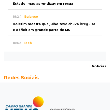
Estado, mas aprendizagem recua
18:24
Balanço
Boletim mostra que julho teve chuva irregular
e déficit em grande parte de MS
18:02
Ideb
Ensino Fundamental melhora em Campo
Grande, Dourados e Corumbá
+
Notícias
17:51
Arsenal Oculto
Redes Sociais
Preso em operação da PF no ano passado
volta a ser alvo por comércio de armas
17:42
Bonito
Justiça manda periciar obra construída perto
da Gruta do Lago Azul