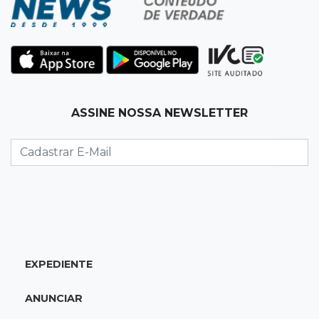
17:42
Fronteira
PRF encontra 420 kg de cocaína em fundo
falso e prende pai e filho
17:31
Ensinar Juntos
ASSINE NOSSA NEWSLETTER
A fragilização da verdade na era digital
17:21
Ideb
Qualidade da educação avança em MS e
Ensino Médio sobe de 4,0 para 4,4
17:16
Justiça
EXPEDIENTE
TJMS reativa núcleos para destravar
processos parados há mais de 900 dias
ANUNCIAR