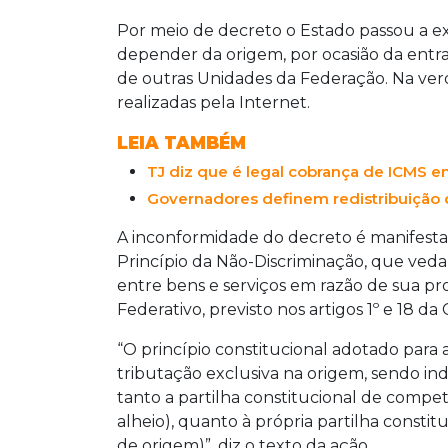
Por meio de decreto o Estado passou a ex
depender da origem, por ocasião da entra
de outras Unidades da Federação. Na ver
realizadas pela Internet.
LEIA TAMBÉM
TJ diz que é legal cobrança de ICMS e
Governadores definem redistribuição 
A inconformidade do decreto é manifesta
Princípio da Não-Discriminação, que veda
entre bens e serviços em razão de sua proc
Federativo, previsto nos artigos 1º e 18 da 
“O princípio constitucional adotado para a
tributação exclusiva na origem, sendo in
tanto a partilha constitucional de compe
alheio), quanto à própria partilha constit
de origem)”, diz o texto da ação.