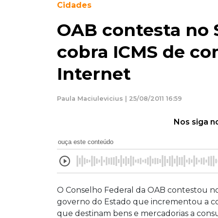
Cidades
OAB contesta no 
cobra ICMS de com
Internet
Paula Maciulevicius | 25/08/2011 16:59
Nos siga n
ouça este conteúdo
O Conselho Federal da OAB contestou no
governo do Estado que incrementou a co
que destinam bens e mercadorias a consum