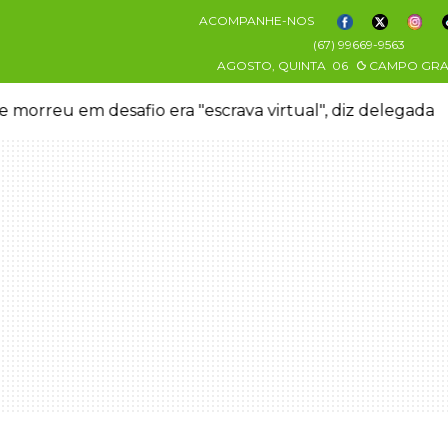
ACOMPANHE-NOS
(67) 99669-9563
AGOSTO, QUINTA
06
CAMPO GR
 morreu em desafio era "escrava virtual", diz delegada