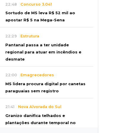
22:48
Concurso 3.041
Sortudo de MS leva R$ 52 mil ao
apostar R$ 5 na Mega-Sena
22:29
Estrutura
Pantanal passa a ter unidade
regional para atuar em incêndios e
desmate
22:00
Emagrecedores
MS lidera procura digital por canetas
paraguaias sem registro
21:41
Nova Alvorada do Sul
Granizo danifica telhados e
plantações durante temporal no
interior