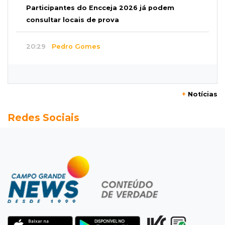
Participantes do Encceja 2026 já podem
consultar locais de prova
20:29
Pedro Gomes
Jovem morre baleado e suspeita envolve
disputa entre facções rivais
+
Notícias
20:01
Futebol feminino
Redes Sociais
Pantanal treina em Goiânia antes de jogo que
vale acesso inédito à Série A2
19:44
Campeonato Brasileiro
Remo busca empate com Atlético-MG e segue
na zona de rebaixamento
19:27
Caso Ayla
Defesa diz que preso suspeito de sequestro