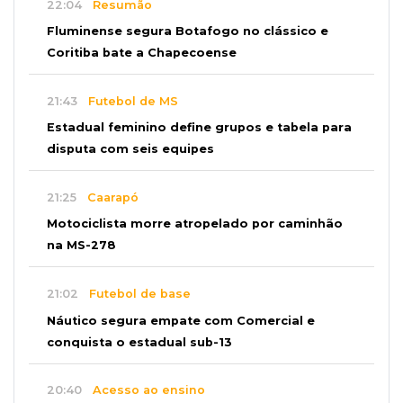
22:04
Resumão
Fluminense segura Botafogo no clássico e
Coritiba bate a Chapecoense
21:43
Futebol de MS
Estadual feminino define grupos e tabela para
disputa com seis equipes
21:25
Caarapó
Motociclista morre atropelado por caminhão
na MS-278
21:02
Futebol de base
Náutico segura empate com Comercial e
conquista o estadual sub-13
20:40
Acesso ao ensino