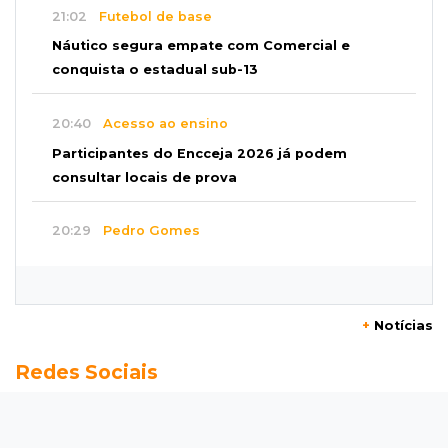
21:02
Futebol de base
Náutico segura empate com Comercial e
conquista o estadual sub-13
20:40
Acesso ao ensino
Participantes do Encceja 2026 já podem
consultar locais de prova
20:29
Pedro Gomes
Jovem morre baleado e suspeita envolve
disputa entre facções rivais
+
Notícias
20:01
Futebol feminino
Redes Sociais
Pantanal treina em Goiânia antes de jogo que
vale acesso inédito à Série A2
19:44
Campeonato Brasileiro