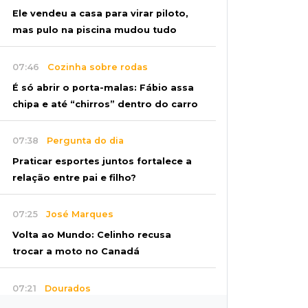
Ele vendeu a casa para virar piloto,
mas pulo na piscina mudou tudo
07:46
Cozinha sobre rodas
É só abrir o porta-malas: Fábio assa
chipa e até “chirros” dentro do carro
07:38
Pergunta do dia
Praticar esportes juntos fortalece a
relação entre pai e filho?
07:25
José Marques
Volta ao Mundo: Celinho recusa
trocar a moto no Canadá
07:21
Dourados