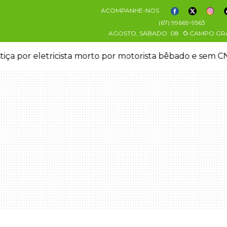
ACOMPANHE-NOS
(67) 99669-9563
AGOSTO, SÁBADO
08
CAMPO GR
stiça por eletricista morto por motorista bêbado e sem 