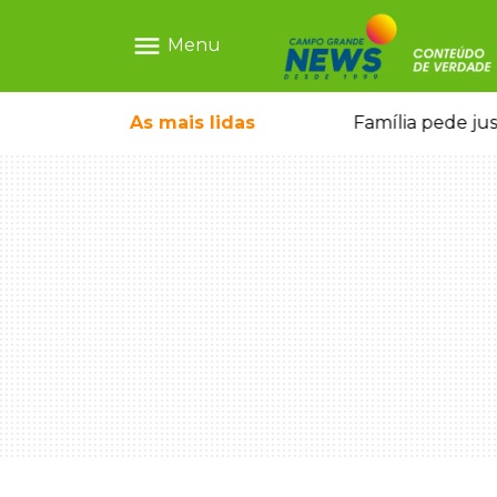
menu
Menu
ia ligada a laboratório ilegal
As mais
lidas
Família pede ju