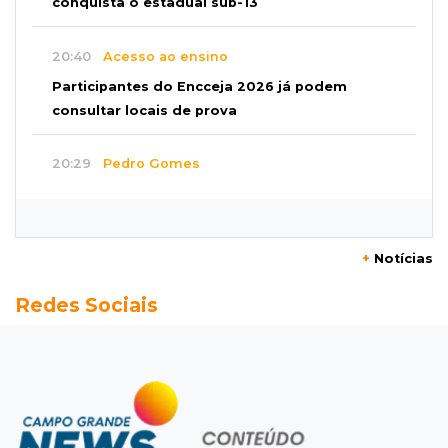
conquista o estadual sub-13
20:40
Acesso ao ensino
Participantes do Encceja 2026 já podem
consultar locais de prova
20:29
Pedro Gomes
Jovem morre baleado e suspeita envolve
disputa entre facções rivais
+
Notícias
20:01
Futebol feminino
Redes Sociais
Pantanal treina em Goiânia antes de jogo que
vale acesso inédito à Série A2
19:44
Campeonato Brasileiro
Remo busca empate com Atlético-MG e segue
na zona de rebaixamento