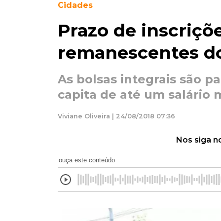
Cidades
Prazo de inscriçõ
remanescentes do
As bolsas integrais são 
capita de até um salário
Viviane Oliveira | 24/08/2018 07:36
Nos siga n
ouça este conteúdo