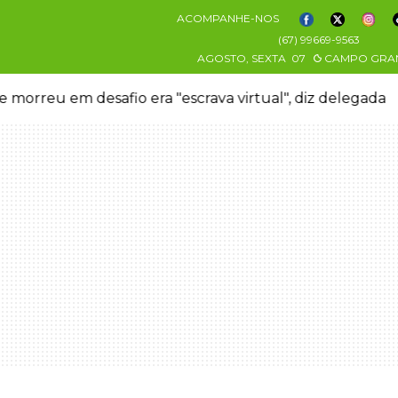
ACOMPANHE-NOS
(67) 99669-9563
AGOSTO, SEXTA
07
CAMPO GRA
 morreu em desafio era "escrava virtual", diz delegada