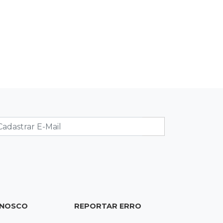
15:45
Vídeo
Jovem é baleado por atiradores na
loja do pai e morre a caminho do
hospital
15:35
Crime no Coophavila II
Acusado de matar ex da esposa a
facadas alega legítima defesa e é
absolvido
15:28
Curso de Linguagens
UEMS abre inscrições para
voluntários ensinarem português a
estrangeiros
ONOSCO
REPORTAR ERRO
15:15
Pegue o guarda-chuva