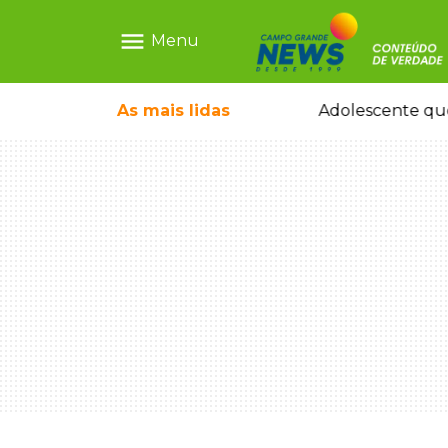
menu
Menu
pode ganhar dia oficial em MS
As mais
lidas
Adolescente que