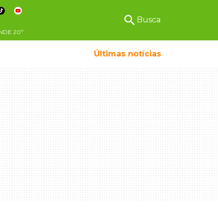
search
Busca
NDE
20º
Últimas notícias