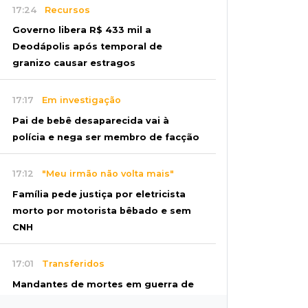
17:24
Recursos
Governo libera R$ 433 mil a
Deodápolis após temporal de
granizo causar estragos
17:17
Em investigação
Pai de bebê desaparecida vai à
polícia e nega ser membro de facção
17:12
"Meu irmão não volta mais"
Família pede justiça por eletricista
morto por motorista bêbado e sem
CNH
17:01
Transferidos
Mandantes de mortes em guerra de
facções vão para presídio federal