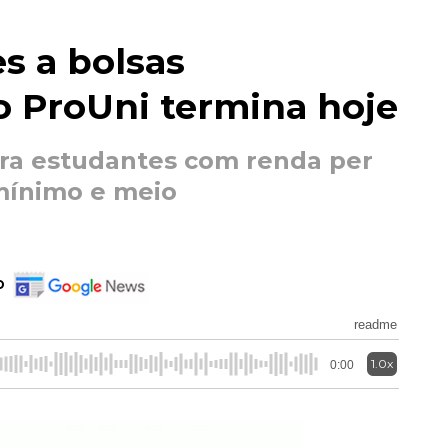
es a bolsas
 ProUni termina hoje
para estudantes com renda per
 mínimo e meio
o
readme
1.0x
0:00