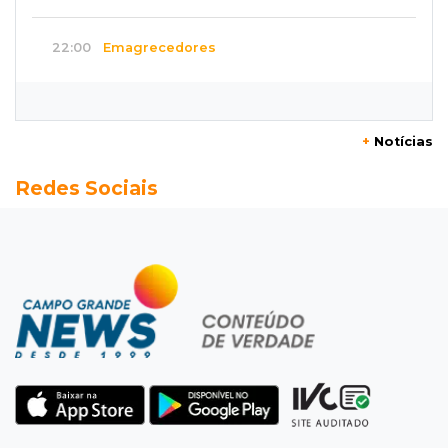
22:00
Emagrecedores
MS lidera procura digital por canetas
paraguaias sem registro
+
Notícias
21:41
Nova Alvorada do Sul
Redes Sociais
Granizo danifica telhados e plantações
durante temporal no interior
21:22
Agregado
Inter perde para o Corinthians mas avança às
quartas da Copa do Brasil
21:03
Futebol
Vitória goleia Athletico-PR por 4 a 0 e avança
às quartas da Copa do Brasil