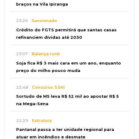
braços na Vila Ipiranga
23:26
Sancionado
Crédito do FGTS permitirá que santas casas
refinanciem dívidas até 2030
23:07
Balança rural
Soja fica R$ 3 mais cara em um ano, enquanto
preço do milho pouco muda
22:48
Concurso 3.041
Sortudo de MS leva R$ 52 mil ao apostar R$ 5
na Mega-Sena
22:29
Estrutura
Pantanal passa a ter unidade regional para
atuar em incêndios e desmate